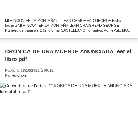
MI RINCON EN LA MONTAÑA de JEAN CRAIGHEAD GEORGE Ficha
técnica MI RINCON EN LA MONTAÑA JEAN CRAIGHEAD GEORGE
Número de páginas: 192 Idioma: CASTELLANO Formatos: Pdf, ePub, MOBI,
FB2 ISBN: 9788432124754 Editorial: RIALP Año de edición: 1994
Descargar eBook...
CRONICA DE UNA MUERTE ANUNCIADA leer el
libro pdf
Publié le 18/10/2021 à 09:12
Par
ygichixe