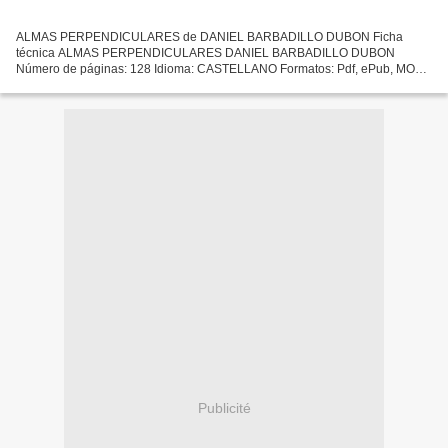
ALMAS PERPENDICULARES de DANIEL BARBADILLO DUBON Ficha
técnica ALMAS PERPENDICULARES DANIEL BARBADILLO DUBON
Número de páginas: 128 Idioma: CASTELLANO Formatos: Pdf, ePub, MOBI,
FB2 ISBN: 9788417057947 Editorial: ARCOPRESS Año de edición: 2019
Descargar...
Publicité