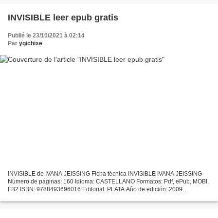
Libros...
INVISIBLE leer epub gratis
Publié le 23/10/2021 à 02:14
Par
ygichixe
INVISIBLE de IVANA JEISSING Ficha técnica INVISIBLE IVANA JEISSING
Número de páginas: 160 Idioma: CASTELLANO Formatos: Pdf, ePub, MOBI,
FB2 ISBN: 9788493696016 Editorial: PLATA Año de edición: 2009
Descargar eBook gratis Descarga gratuita de libros kindle...