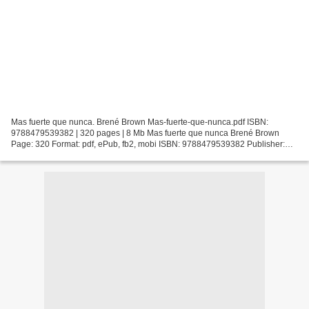
Mas fuerte que nunca. Brené Brown Mas-fuerte-que-nunca.pdf ISBN:
9788479539382 | 320 pages | 8 Mb Mas fuerte que nunca Brené Brown
Page: 320 Format: pdf, ePub, fb2, mobi ISBN: 9788479539382 Publisher:
Spanish Publishers, LLC Download Mas fuerte que nunca...