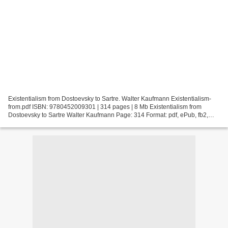
Existentialism from Dostoevsky to Sartre. Walter Kaufmann Existentialism-
from.pdf ISBN: 9780452009301 | 314 pages | 8 Mb Existentialism from
Dostoevsky to Sartre Walter Kaufmann Page: 314 Format: pdf, ePub, fb2,
mobi ISBN: 9780452009301 Publisher: Plume...