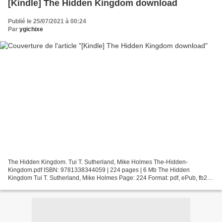
[Kindle] The Hidden Kingdom download
Publié le 25/07/2021 à 00:24
Par
ygichixe
The Hidden Kingdom. Tui T. Sutherland, Mike Holmes The-Hidden-
Kingdom.pdf ISBN: 9781338344059 | 224 pages | 6 Mb The Hidden
Kingdom Tui T. Sutherland, Mike Holmes Page: 224 Format: pdf, ePub, fb2,
mobi ISBN: 9781338344059 Publisher: Scholastic, Inc. Download...