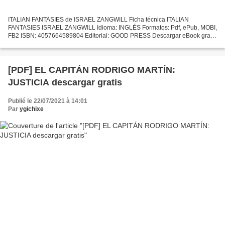
ITALIAN FANTASIES de ISRAEL ZANGWILL Ficha técnica ITALIAN
FANTASIES ISRAEL ZANGWILL Idioma: INGLÉS Formatos: Pdf, ePub, MOBI,
FB2 ISBN: 4057664589804 Editorial: GOOD PRESS Descargar eBook gratis
Descarga gratuita de ebooks para iphone 4 ITALIAN FANTASIES...
[PDF] EL CAPITÁN RODRIGO MARTÍN:
JUSTICIA descargar gratis
Publié le 22/07/2021 à 14:01
Par
ygichixe