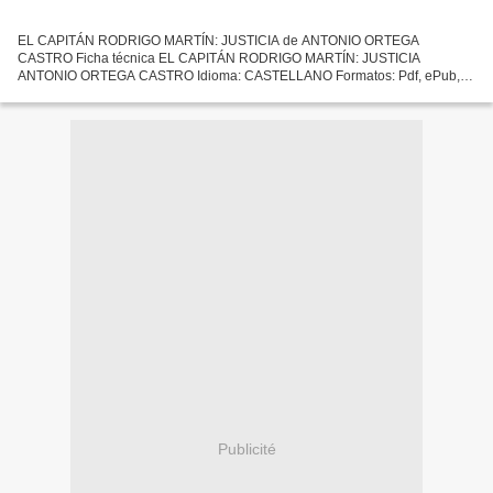
EL CAPITÁN RODRIGO MARTÍN: JUSTICIA de ANTONIO ORTEGA
CASTRO Ficha técnica EL CAPITÁN RODRIGO MARTÍN: JUSTICIA
ANTONIO ORTEGA CASTRO Idioma: CASTELLANO Formatos: Pdf, ePub,
MOBI, FB2 ISBN: 9788417564889 Editorial: TREGOLAM Descargar eBook
gratis Descarga...
Publicité