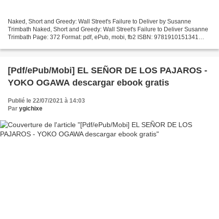
Naked, Short and Greedy: Wall Street's Failure to Deliver by Susanne
Trimbath Naked, Short and Greedy: Wall Street's Failure to Deliver Susanne
Trimbath Page: 372 Format: pdf, ePub, mobi, fb2 ISBN: 9781910151341
Publisher: Spiramus Press Naked, Short...
[Pdf/ePub/Mobi] EL SEÑOR DE LOS PAJAROS -
YOKO OGAWA descargar ebook gratis
Publié le 22/07/2021 à 14:03
Par
ygichixe