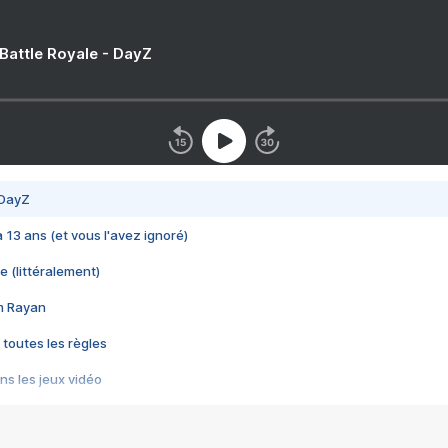
 Battle Royale - DayZ
 DayZ
 a 13 ans (et vous l'avez ignoré)
e (littéralement)
im Rayan
 toutes les règles
s les jeux vidéo
us choquant de Rockstar ? - Le scandale BULLY