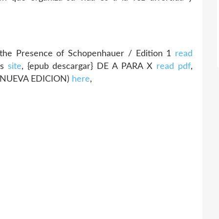
the Presence of Schopenhauer / Edition 1
read
is
site
, {epub descargar} DE A PARA X
read pdf
,
(NUEVA EDICION)
here
,