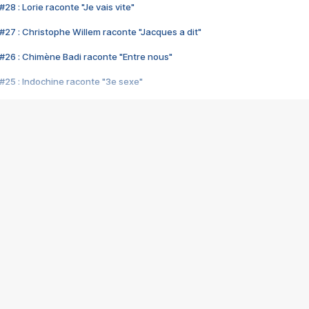
28 : Lorie raconte "Je vais vite"
#27 : Christophe Willem raconte "Jacques a dit"
#26 : Chimène Badi raconte "Entre nous"
#25 : Indochine raconte "3e sexe"
#24 : Zaho raconte "C'est chelou"
#23 : Patrick Bruel raconte "Au café des délices"
#22 : Kyo raconte "Le chemin"
#21 : Nolwenn Leroy raconte "Cassé"
#20 : Patrick Hernandez raconte "Born to be alive"
#19 : Lorie raconte "Près de moi"
#18 : Michael Jones raconte "A nos actes manqués" (avec Jean-Jacque
#17 : Khaled raconte "Aïcha"
#16 : Corneille raconte "Parce qu'on vient de loin"